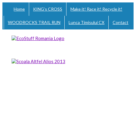
Skip
Home
KING’s CROSS
Make it! Race it! Recycle it!
to
content
WOODROCKS TRAIL RUN
Lunca Timisului CX
Contact
View
Larger
Image