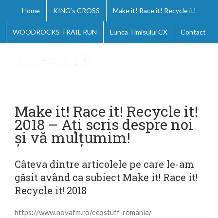
Skip
Home
KING’s CROSS
Make it! Race it! Recycle it!
to
content
WOODROCKS TRAIL RUN
Lunca Timisului CX
Contact
Make it! Race it! Recycle it!
2018 – Ați scris despre noi
și vă mulțumim!
Câteva dintre articolele pe care le-am
găsit având ca subiect Make it! Race it!
Recycle it! 2018
https://www.novafm.ro/ecostuff-romania/