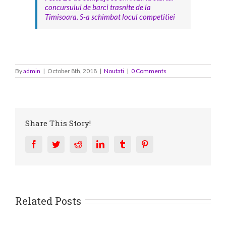
concursului de barci trasnite de la
Timisoara. S-a schimbat locul competitiei
By
admin
|
October 8th, 2018
|
Noutati
|
0 Comments
Share This Story!
Facebook
Twitter
Reddit
LinkedIn
Tumblr
Pinterest
Related Posts