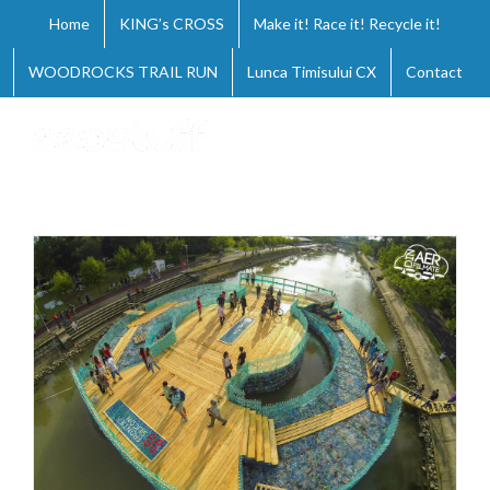
Skip
Home
KING’s CROSS
Make it! Race it! Recycle it!
to
content
WOODROCKS TRAIL RUN
Lunca Timisului CX
Contact