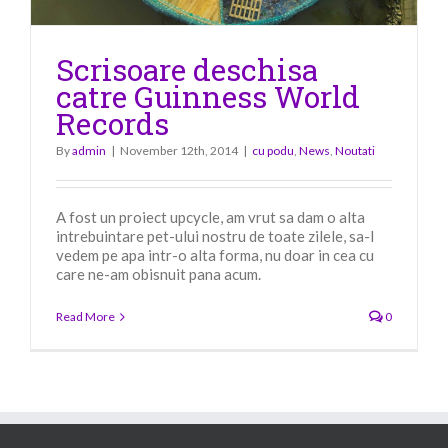
Scrisoare deschisa
catre Guinness World
Records
By
admin
|
November 12th, 2014
|
cu podu
,
News
,
Noutati
A fost un proiect upcycle, am vrut sa dam o alta
intrebuintare pet-ului nostru de toate zilele, sa-l
vedem pe apa intr-o alta forma, nu doar in cea cu
care ne-am obisnuit pana acum.
Read More
0