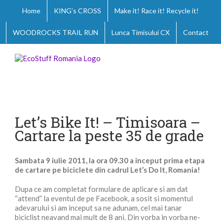
Skip
Home
KING’s CROSS
Make it! Race it! Recycle it!
to
content
WOODROCKS TRAIL RUN
Lunca Timisului CX
Contact
View
Larger
Let’s Bike It! – Timisoara –
Image
Cartare la peste 35 de grade
Sambata 9 iulie 2011, la ora 09.30 a inceput prima etapa
de cartare pe biciclete din cadrul Let’s Do It, Romania!
Dupa ce am completat formulare de aplicare si am dat
“attend” la eventul de pe Facebook, a sosit si momentul
adevarului si am inceput sa ne adunam, cel mai tanar
biciclist neavand mai mult de 8 ani. Din vorba in vorba ne-