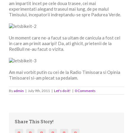
am impartit incet pe cele doua trasee, cei mai
experimentati alegand traseul mai lung, de pe malul
Timisului, incepatorii indreptandu-se spre Padurea Verde.
Un moment care ne-a facut sa uitam de canicula a fost cel
in care am primit aaaripi! Da, ati ghicit, prietenii de la
RedBull ne-au facut o vizita.
Am mai vorbit putin cu cei de la Radio Timisoara si Opinia
Timisoarei si-am plecat sa pedalam.
By
admin
|
July 9th, 2011
|
Let's do it!
|
0 Comments
Share This Story!