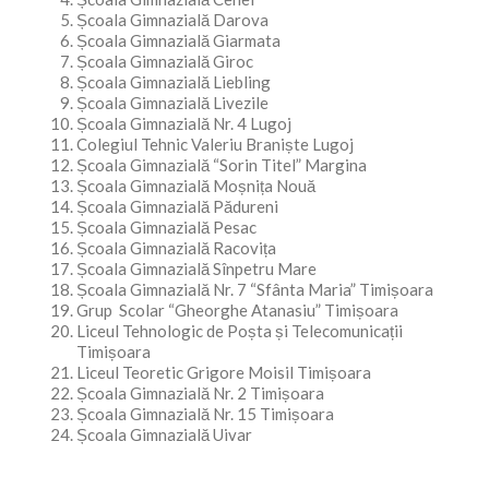
Școala Gimnazială Darova
Școala Gimnazială Giarmata
Școala Gimnazială Giroc
Școala Gimnazială Liebling
Școala Gimnazială Livezile
Școala Gimnazială Nr. 4 Lugoj
Colegiul Tehnic Valeriu Braniște Lugoj
Școala Gimnazială “Sorin Titel” Margina
Școala Gimnazială Moșnița Nouă
Școala Gimnazială Pădureni
Școala Gimnazială Pesac
Școala Gimnazială Racovița
Școala Gimnazială Sînpetru Mare
Școala Gimnazială Nr. 7 “Sfânta Maria” Timișoara
Grup Scolar “Gheorghe Atanasiu” Timișoara
Liceul Tehnologic de Poșta și Telecomunicații
Timișoara
Liceul Teoretic Grigore Moisil Timișoara
Școala Gimnazială Nr. 2 Timișoara
Școala Gimnazială Nr. 15 Timișoara
Școala Gimnazială Uivar