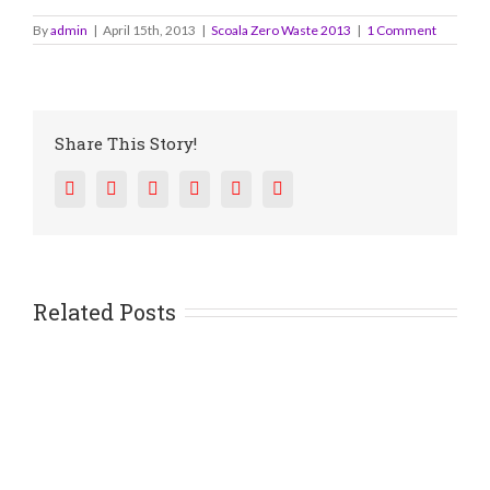
By
admin
|
April 15th, 2013
|
Scoala Zero Waste 2013
|
1 Comment
Share This Story!
Facebook
Twitter
Reddit
LinkedIn
Tumblr
Pinterest
Related Posts