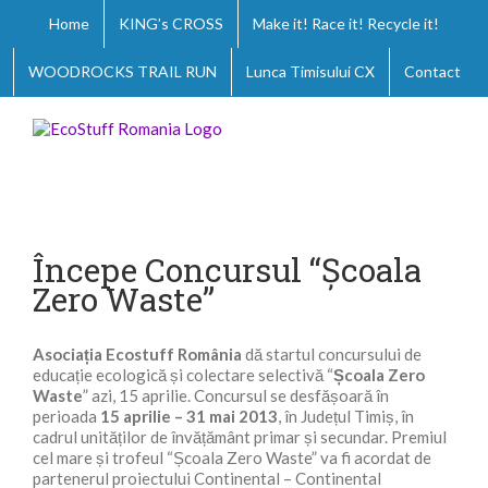
Skip
Home
KING’s CROSS
Make it! Race it! Recycle it!
to
content
WOODROCKS TRAIL RUN
Lunca Timisului CX
Contact
View
Larger
Începe Concursul “Școala
Image
Zero Waste”
Asociația Ecostuff România
dă startul concursului de
educație ecologică și colectare selectivă “
Școala Zero
Waste
” azi, 15 aprilie. Concursul se desfășoară în
perioada
15 aprilie – 31 mai 2013
, în Județul Timiș, în
cadrul unităților de învățământ primar și secundar. Premiul
cel mare și trofeul “Școala Zero Waste” va fi acordat de
partenerul proiectului Continental – Continental