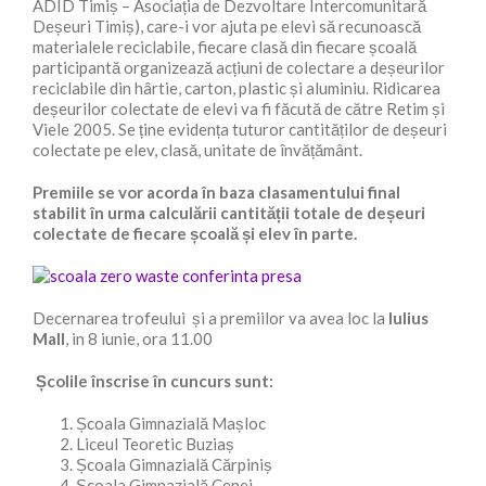
ADID Timiș – Asociația de Dezvoltare Intercomunitară
Deșeuri Timiș), care-i vor ajuta pe elevi să recunoască
materialele reciclabile, fiecare clasă din fiecare școală
participantă organizează acțiuni de colectare a deșeurilor
reciclabile din hârtie, carton, plastic și aluminiu. Ridicarea
deșeurilor colectate de elevi va fi făcută de către Retim și
Viele 2005. Se ține evidența tuturor cantităților de deșeuri
colectate pe elev, clasă, unitate de învățământ.
Premiile se vor acorda în baza clasamentului final
stabilit în urma calculării cantității totale de deșeuri
colectate de fiecare școală și elev în parte.
Decernarea trofeului și a premiilor va avea loc la
Iulius
Mall
, in 8 iunie, ora 11.00
Școlile înscrise în cuncurs sunt:
Școala Gimnazială Mașloc
Liceul Teoretic Buziaș
Școala Gimnazială Cărpiniș
Școala Gimnazială Cenei