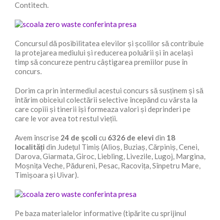
Contitech.
Concursul dă posibilitatea elevilor și școlilor să contribuie
la protejarea mediului și reducerea poluării și în același
timp să concureze pentru câștigarea premiilor puse în
concurs.
Dorim ca prin intermediul acestui concurs să susținem și să
întărim obiceiul colectării selective începănd cu vârsta la
care copiii și tinerii își formeaza valori și deprinderi pe
care le vor avea tot restul vieții.
Avem înscrise
24 de școli
cu
6326 de elevi
din
18
localități
din Județul Timiș (Alioș, Buziaș, Cărpiniș, Cenei,
Darova, Giarmata, Giroc, Liebling, Livezile, Lugoj, Margina,
Moșnița Veche, Pădureni, Pesac, Racovița, Sînpetru Mare,
Timișoara și Uivar).
Pe baza materialelor informative (tipărite cu sprijinul