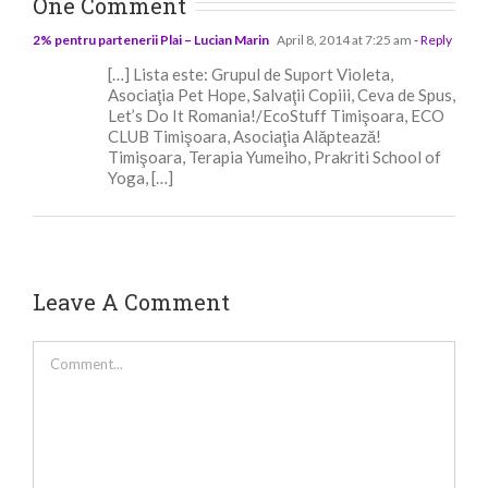
One Comment
2% pentru partenerii Plai – Lucian Marin
April 8, 2014 at 7:25 am
- Reply
[…] Lista este: Grupul de Suport Violeta,
Asociaţia Pet Hope, Salvaţii Copiii, Ceva de Spus,
Let’s Do It Romania!/EcoStuff Timişoara, ECO
CLUB Timişoara, Asociaţia Alăptează!
Timişoara, Terapia Yumeiho, Prakriti School of
Yoga, […]
Leave A Comment
Comment