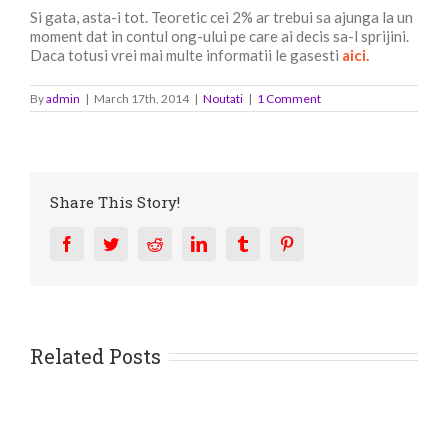
Si gata, asta-i tot. Teoretic cei 2% ar trebui sa ajunga la un
moment dat in contul ong-ului pe care ai decis sa-l sprijini.
Daca totusi vrei mai multe informatii le gasesti
aici
.
By
admin
|
March 17th, 2014
|
Noutati
|
1 Comment
Share This Story!
Facebook
Twitter
Reddit
LinkedIn
Tumblr
Pinterest
Related Posts