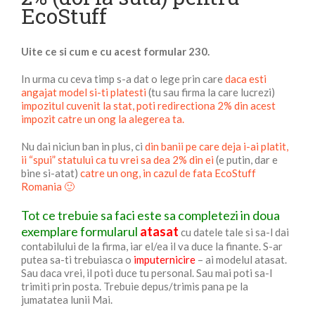
EcoStuff
Uite ce si cum e cu acest formular 230.
In urma cu ceva timp s-a dat o lege prin care
daca esti
angajat model si-ti platesti
(tu sau firma la care lucrezi)
impozitul cuvenit la stat, poti redirectiona 2% din acest
impozit catre un ong la alegerea ta.
Nu dai niciun ban in plus, ci
din
banii pe care deja i-ai platit,
ii “spui” statului ca tu vrei sa dea 2% din ei
(e putin, dar e
bine si-atat)
catre un ong, in cazul de fata EcoStuff
Romania 🙂
Tot ce trebuie sa faci este sa
completezi in doua
exemplare
formularul
atasat
cu datele tale si sa-l dai
contabilului de la firma, iar el/ea il va duce la finante. S-ar
putea sa-ti trebuiasca o
imputernicire
– ai modelul atasat.
Sau daca vrei, il poti duce tu personal. Sau mai poti sa-l
trimiti prin posta. Trebuie depus/trimis pana pe la
jumatatea lunii Mai.