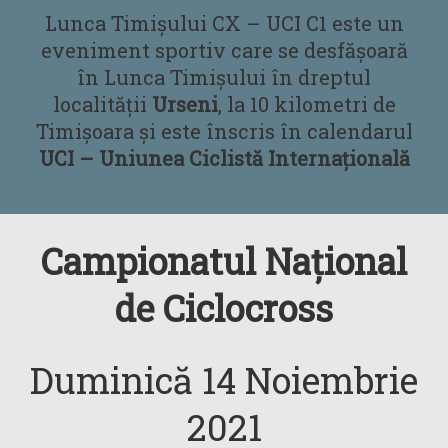
Lunca Timișului CX – UCI C1 este un
eveniment sportiv care se desfășoară
în Lunca Timișului în dreptul
localității
Urseni
, la 10 kilometri de
Timișoara și este înscris în calendarul
UCI – Uniunea Ciclistă Internațională
Campionatul Național
de Ciclocross
Duminică 14 Noiembrie
2021