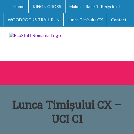
Skip
Home
KING’s CROSS
Make it! Race it! Recycle it!
to
content
WOODROCKS TRAIL RUN
Lunca Timisului CX
Contact
Lunca Timișului CX –
UCI C1