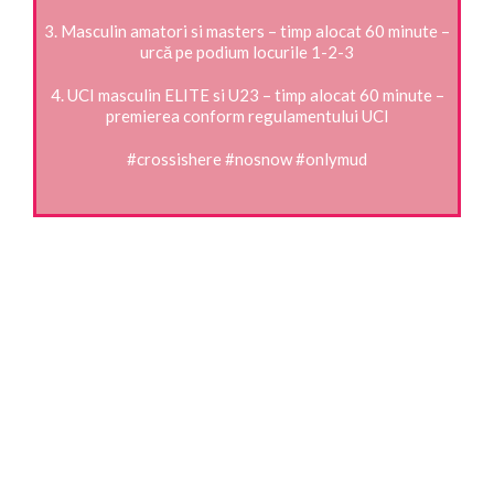
3. Masculin amatori si masters – timp alocat 60 minute –
urcă pe podium locurile 1-2-3
4. UCI masculin ELITE si U23 – timp alocat 60 minute –
premierea conform regulamentului UCI
#
crossishere
#
nosnow
#
onlymud