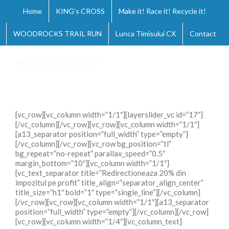
Skip
Home
KING’s CROSS
Make it! Race it! Recycle it!
to
content
WOODROCKS TRAIL RUN
Lunca Timisului CX
Contact
[vc_row][vc_column width=”1/1″][layerslider_vc id=”17″]
[/vc_column][/vc_row][vc_row][vc_column width=”1/1″]
[a13_separator position=”full_width” type=”empty”]
[/vc_column][/vc_row][vc_row bg_position=”tl”
bg_repeat=”no-repeat” parallax_speed=”0.5″
margin_bottom=”10″][vc_column width=”1/1″]
[vc_text_separator title=”Redirectioneaza 20% din
impozitul pe profit” title_align=”separator_align_center”
title_size=”h1″ bold=”1″ type=”single_line”][/vc_column]
[/vc_row][vc_row][vc_column width=”1/1″][a13_separator
position=”full_width” type=”empty”][/vc_column][/vc_row]
[vc_row][vc_column width=”1/4″][vc_column_text]