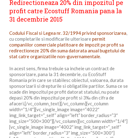
Redirectioneaza 20% din impozitul pe
profit catre Ecostuff Romania pana la
31 decembrie 2015
Codului Fiscal si Legea nr. 32/1994 privind sponsorizarea
,
cu completarile si modificarile ulterioare
permit
companiilor comerciale platitoare de impozit pe profit sa
redirectioneze 20% din suma datorata anual bugetului de
stat catre organizatiile non-guvernamentale
.
In acest sens, firma trebuie sa incheie un contract de
sponsorizare, pana la 31 decembrie, cu EcoStuff
Romania prin care se stabilesc obiectul, valoarea, durata
sponsorizarii si drepturile si obligatiile partilor. Suma ce se
scade din impozitul pe profit datorat statului, nu poate
depasi 20% din impozitul pe profit si 3‰ din cifra de
afaceri.[/vc_column_text][/vc_column][vc_column
width=”1/4″][vc_single_image image=”4022″
img_link_target=”_self” align=”left” border_radius=”3″
img_size=”500×300″][/vc_column][vc_column width=”1/4″]
[vc_single_image image=”4002″ img_link_target=”_self”
align=”left” border_radius=”3″ img_size=”500×300″]