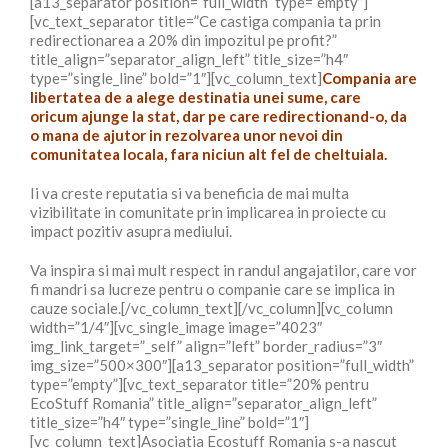
[a13_separator position=”full_width” type=”empty”]
[vc_text_separator title=”Ce castiga compania ta prin
redirectionarea a 20% din impozitul pe profit?”
title_align=”separator_align_left” title_size=”h4″
type=”single_line” bold=”1″][vc_column_text]
Compania are
libertatea de a alege destinatia unei sume, care
oricum ajunge la stat, dar pe care redirectionand-o, da
o mana de ajutor in rezolvarea unor nevoi din
comunitatea locala, fara niciun alt fel de cheltuiala.
Ii va creste reputatia si va beneficia de mai multa
vizibilitate in comunitate prin implicarea in proiecte cu
impact pozitiv asupra mediului.
Va inspira si mai mult respect in randul angajatilor, care vor
fi mandri sa lucreze pentru o companie care se implica in
cauze sociale.[/vc_column_text][/vc_column][vc_column
width=”1/4″][vc_single_image image=”4023″
img_link_target=”_self” align=”left” border_radius=”3″
img_size=”500×300″][a13_separator position=”full_width”
type=”empty”][vc_text_separator title=”20% pentru
EcoStuff Romania” title_align=”separator_align_left”
title_size=”h4″ type=”single_line” bold=”1″]
[vc_column_text]Asociatia Ecostuff Romania s-a nascut