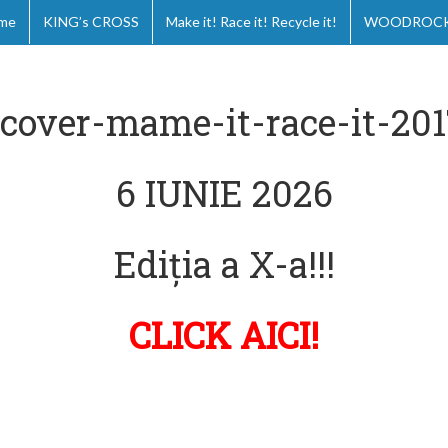
me
KING’s CROSS
Make it! Race it! Recycle it!
WOODROCKS
6 IUNIE 2026
Ediția a X-a!!!
CLICK AICI!