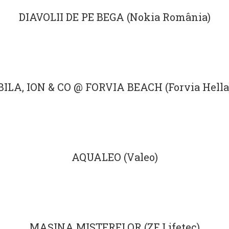
DIAVOLII DE PE BEGA (Nokia România)
BILA, ION & CO @ FORVIA BEACH (Forvia Hella
AQUALEO (Valeo)
MAȘINA MISTERELOR (ZF Lifetec)